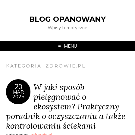
BLOG OPANOWANY
Wpisy tematyczne
MENU
KATEGORIA:
ZDROWIE.PL
W jaki sposób
20
MAR
pielęgnować o
2025
ekosystem? Praktyczny
poradnik o oczyszczaniu a także
kontrolowaniu ściekami
categories:
zdrowie.pl