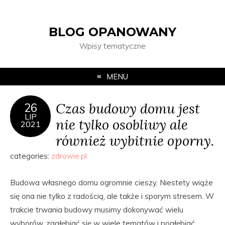
BLOG OPANOWANY
Wpisy tematyczne
MENU
Czas budowy domu jest
26
LIP
nie tylko osobliwy ale
2021
również wybitnie oporny.
categories:
zdrowie.pl
Budowa własnego domu ogromnie cieszy. Niestety wiąże
się ona nie tylko z radością, ale także i sporym stresem. W
trakcie trwania budowy musimy dokonywać wielu
wyborów, zagłębiać się w wiele tematów i pogłębiać