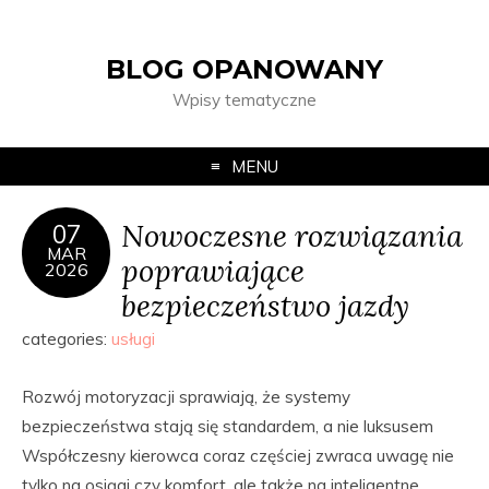
BLOG OPANOWANY
Wpisy tematyczne
MENU
Nowoczesne rozwiązania
07
MAR
poprawiające
2026
bezpieczeństwo jazdy
categories:
usługi
Rozwój motoryzacji sprawiają, że systemy
bezpieczeństwa stają się standardem, a nie luksusem
Współczesny kierowca coraz częściej zwraca uwagę nie
tylko na osiągi czy komfort, ale także na inteligentne