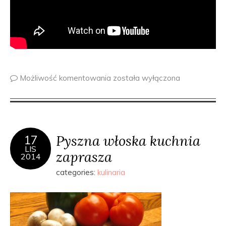
Możliwość komentowania
została wyłączona
Pyszna włoska kuchnia
17
LIS
zaprasza
2014
categories:
kulinaria