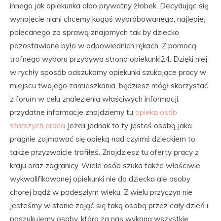
innego jak opiekunka albo prywatny żłobek. Decydując się
wynajęcie niani chcemy kogoś wypróbowanego, najlepiej
polecanego za sprawą znajomych tak by dziecko
pozostawione było w odpowiednich rękach. Z pomocą
trafnego wyboru przybywa strona opiekunki24. Dzięki niej
w rychły sposób odszukamy opiekunki szukające pracy w
miejscu twojego zamieszkania, będziesz mógł skorzystać
z forum w celu znalezienia właściwych informacji.
przydatne informacje znajdziemy tu
opieka osób
starszych praca
Jeżeli jednak to ty jesteś osobą jaka
pragnie zajmować się opieką nad czyimś dzieckiem to
także przyzwoicie trafiłeś. Znajdziesz tu oferty pracy z
kraju oraz zagranicy. Wiele osób szuka także właściwie
wykwalifikowanej opiekunki nie do dziecka ale osoby
chorej bądź w podeszłym wieku. Z wielu przyczyn nie
jesteśmy w stanie zająć się taką osobą przez cały dzień i
poszukujemy osoby, która za nas wykona wszystkie