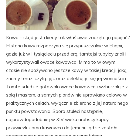
Kawa – skąd jest i kiedy tak właściwie zaczęto ją popijać?
Historia kawy rozpoczyna się przypuszczalnie w Etiopii,
gdzie już w I tysiącleciu przed erą, tamtejsi tubylcy znali i
wykorzystywali owoce kawowca. Mimo to w owym
czasie nie spożywano jeszcze kawy w takiej kreacji, jaką
znamy teraz, czyli pijąc oraz delektując się jej wonnością.
Tamtejsi ludzie gotowali owoce kawowca i wzburzali je z
solą i masłem, a samych plonów nie uprawiano celowo w
praktycznych celach, wyłącznie zbierano z jej naturalnego
punktu powstawania. Sporo stuleci następnie,
najprawdopodobniej w XIV wieku arabscy kupcy
przywieźli ziarna kawowca do Jemenu, gdzie została
opracowana pierwsza metoda gwarantująca