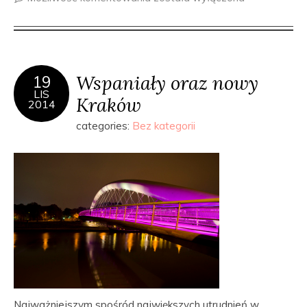
Wspaniały oraz nowy
19
LIS
Kraków
2014
categories:
Bez kategorii
Najważniejszym spośród największych utrudnień w