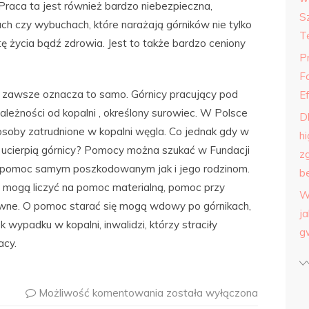
Praca ta jest również bardzo niebezpieczna,
S
h czy wybuchach, które narażają górników nie tylko
T
tę życia bądź zdrowia. Jest to także bardzo ceniony
P
F
e zawsze oznacza to samo. Górnicy pracujący pod
E
leżności od kopalni , określony surowiec. W Polsce
D
osoby zatrudnione w kopalni węgla. Co jednak gdy w
h
 ucierpią górnicy? Pomocy można szukać w Fundacji
z
e pomoc samym poszkodowanym jak i jego rodzinom.
b
te mogą liczyć na pomoc materialną, pomoc przy
W
rawne. O pomoc starać się mogą wdowy po górnikach,
j
k wypadku w kopalni, inwalidzi, którzy straciły
g
acy.
Możliwość komentowania
została wyłączona