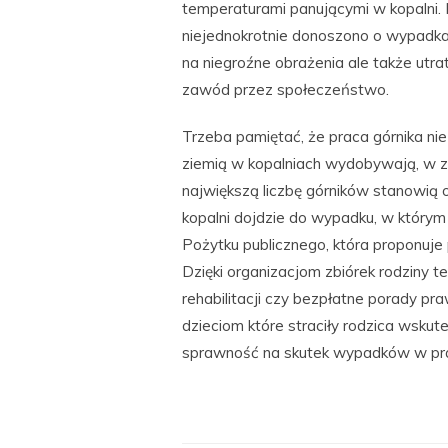
temperaturami panującymi w kopalni. 
niejednokrotnie donoszono o wypadkac
na niegroźne obrażenia ale także utra
zawód przez społeczeństwo.
Trzeba pamiętać, że praca górnika ni
ziemią w kopalniach wydobywają, w za
największą liczbę górników stanowią 
kopalni dojdzie do wypadku, w którym
Pożytku publicznego, która proponuj
Dzięki organizacjom zbiórek rodziny 
rehabilitacji czy bezpłatne porady p
dzieciom które straciły rodzica wskute
sprawność na skutek wypadków w pr