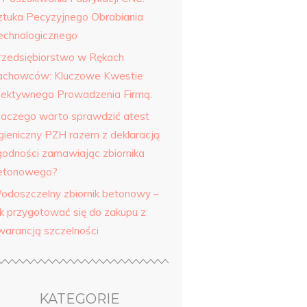
ztuka Pecyzyjnego Obrabiania
echnologicznego
rzedsiębiorstwo w Rękach
achowców: Kluczowe Kwestie
fektywnego Prowadzenia Firmą.
laczego warto sprawdzić atest
igieniczny PZH razem z deklaracją
godności zamawiając zbiornika
etonowego?
odoszczelny zbiornik betonowy –
ak przygotować się do zakupu z
warancją szczelności
KATEGORIE