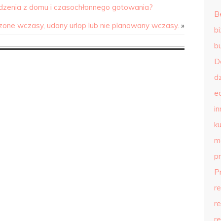
enia z domu i czasochłonnego gotowania?
B
ne wczasy, udany urlop lub nie planowany wczasy.
»
b
b
D
d
e
in
ku
m
p
P
r
r
r