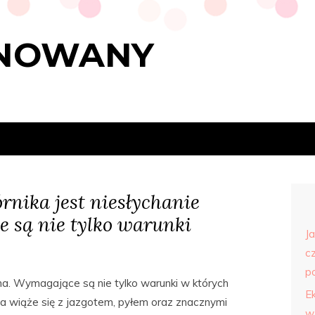
ANOWANY
rnika jest niesłychanie
e są nie tylko warunki
J
c
p
dna. Wymagające są nie tylko warunki w których
E
a wiąże się z jazgotem, pyłem oraz znacznymi
w