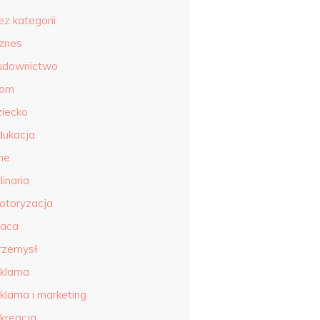
ez kategorii
iznes
udownictwo
om
ziecko
dukacja
ne
linaria
otoryzacja
raca
rzemysł
eklama
eklama i marketing
ekreacja