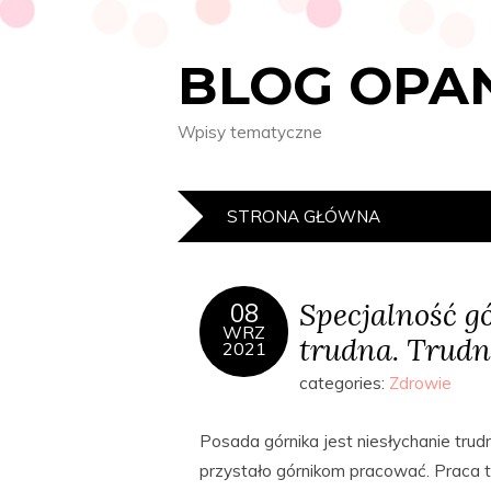
BLOG OP
Wpisy tematyczne
STRONA GŁÓWNA
Specjalność gó
08
WRZ
trudna. Trudn
2021
categories:
Zdrowie
Posada górnika jest niesłychanie tru
przystało górnikom pracować. Praca t