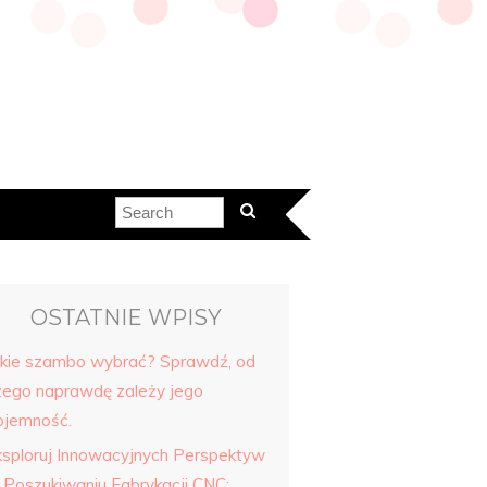
OSTATNIE WPISY
akie szambo wybrać? Sprawdź, od
zego naprawdę zależy jego
ojemność.
ksploruj Innowacyjnych Perspektyw
 Poszukiwaniu Fabrykacji CNC: