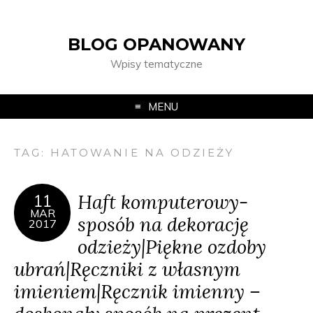
BLOG OPANOWANY
Wpisy tematyczne
MENU
TAG:
HATOWANIE NA ODZIEŻY
Haft komputerowy-
11
MAR
sposób na dekorację
2017
odzieży|Piękne ozdoby
ubrań|Ręczniki z własnym
imieniem|Ręcznik imienny –