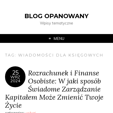
BLOG OPANOWANY
Wpisy tematyczne
MENU
TAG:
WIADOMOŚCI DLA KSIĘGOWYCH
Rozrachunek i Finanse
25
WRZ
Osobiste: W jaki sposób
2024
Świadome Zarządzanie
Kapitałem Może Zmienić Twoje
Życie
categories:
usługi